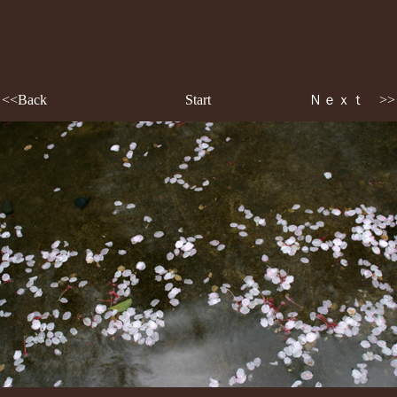
<<Back
Start
Ｎｅｘｔ >>