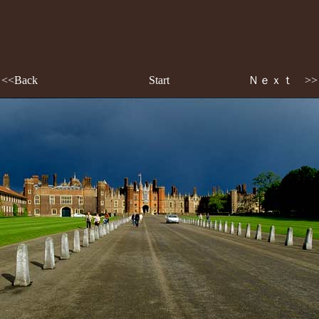
<<Back
Start
Ｎｅｘｔ >>