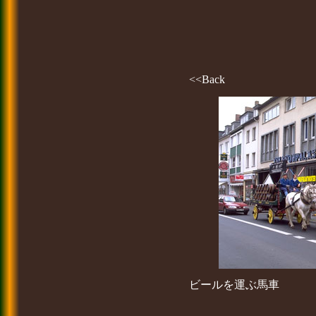
<<Back
ビールを運ぶ馬車