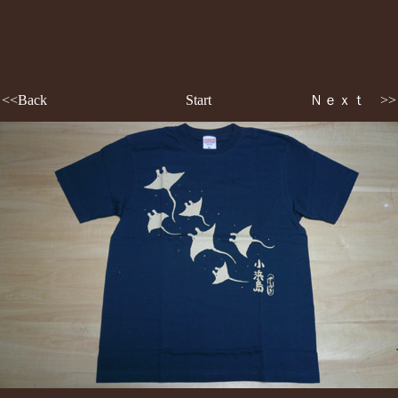
<<Back
Start
Ｎｅｘｔ >>