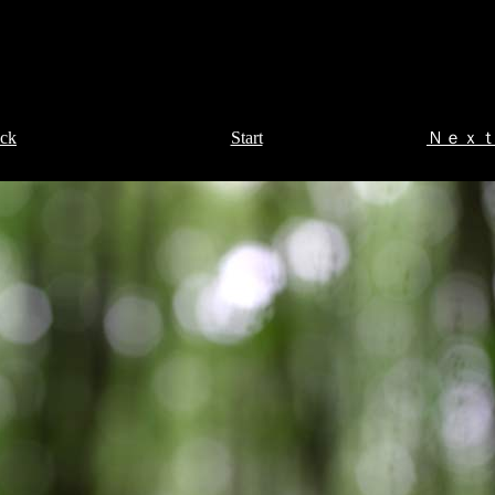
-
-
-
ck
Start
Ｎｅｘｔ
…