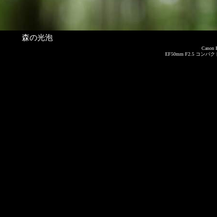
森の光泡
Canon 
EF50mm F2.5 コン