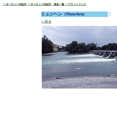
<<ヨーロッパ川紀行
<<ヨーロッパ川紀行 地名一覧
<<プラットリンク
ミュンヘン（Munchen)
3
<<戻る