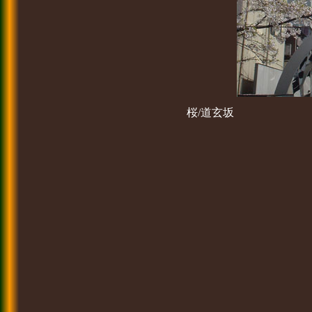
桜/道玄坂