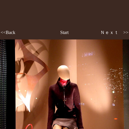
<<Back
Start
Ｎｅｘｔ >>