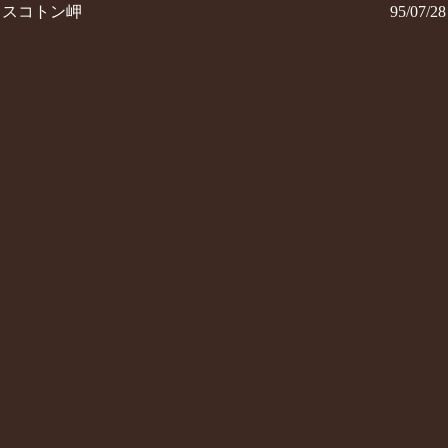
スコトン岬
95/07/28