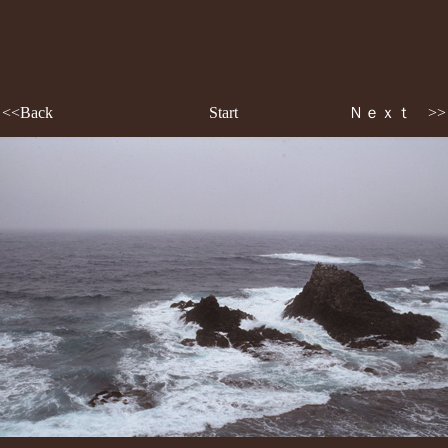
<<Back
Start
Ｎｅｘｔ >>